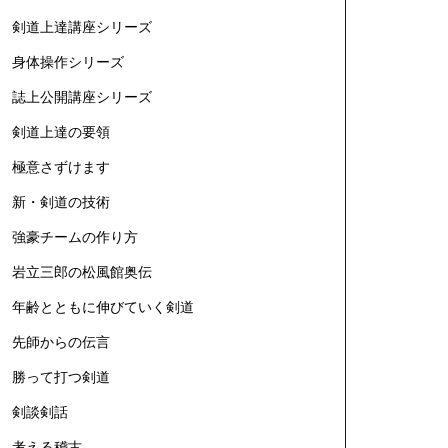
剣道上達講座シリーズ
身体操作シリーズ
誌上公開講座シリーズ
剣道上達の要領
極意さずけます
新・剣道の技術
強豪チームの作り方
岩立三郎の松風館奥伝
年齢とともに伸びていく剣道
先師からの伝言
勝って打つ剣道
剣談剣話
考える稽古