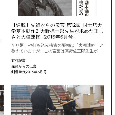
【連載】先師からの伝言 第12回 国士舘大
学基本動作2 大野操一郎先生が求めた正し
さと大強速軽 -2016年6月号-
、
切り返しや打ち込み稽古の要領は「大強速軽」と
教えていますが、この言葉は高野佐三郎先生が…
有料記事
先師からの伝言
剣道時代2016年6月号