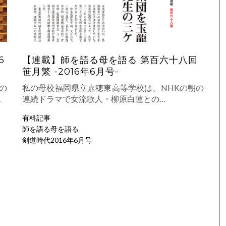
6
【連載】師を語る母を語る 第百六十八回
笹月繁 -2016年6月号-
の
私の母校福岡県立嘉穂東高等学校は、NHKの朝の
…
連続ドラマで女流歌人・柳原白蓮との…
有料記事
師を語る母を語る
剣道時代2016年6月号