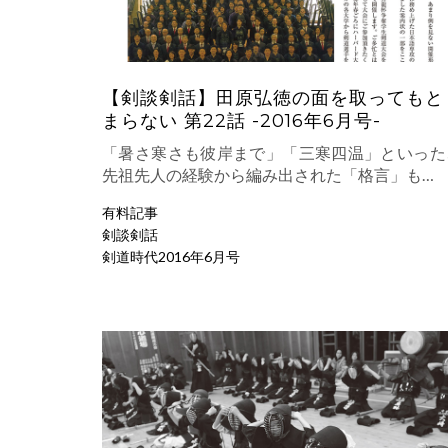
【剣談剣話】田原弘徳の面を取ってもと
まらない 第22話 -2016年6月号-
「暑さ寒さも彼岸まで」「三寒四温」といった
先祖先人の経験から編み出された「格言」も…
有料記事
剣談剣話
剣道時代2016年6月号