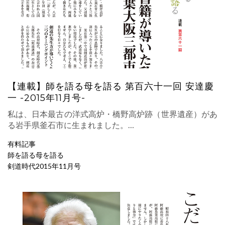
【連載】師を語る母を語る 第百六十一回 安達慶
一 -2015年11月号-
私は、日本最古の洋式高炉・橋野高炉跡（世界遺産）があ
る岩手県釜石市に生まれました。…
有料記事
師を語る母を語る
剣道時代2015年11月号