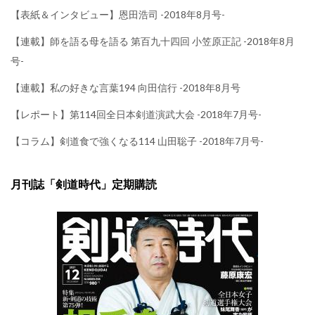
【表紙＆インタビュー】恩田浩司 -2018年8月号-
【連載】師を語る母を語る 第百九十四回 小笠原正記 -2018年8月
号-
【連載】私の好きな言葉194 向田信行 -2018年8月号
【レポート】第114回全日本剣道演武大会 -2018年7月号-
【コラム】剣道食で強くなる114 山田聡子 -2018年7月号-
月刊誌「剣道時代」定期購読