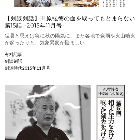
【剣談剣話】田原弘徳の面を取ってもとまらない
第15話 -2015年11月号-
猛暑と思えば急に秋の陽気に、また各地で豪雨や火山噴火
が起ったりと、気象異変が悩ましい…
有料記事
剣談剣話
剣道時代2015年11月号