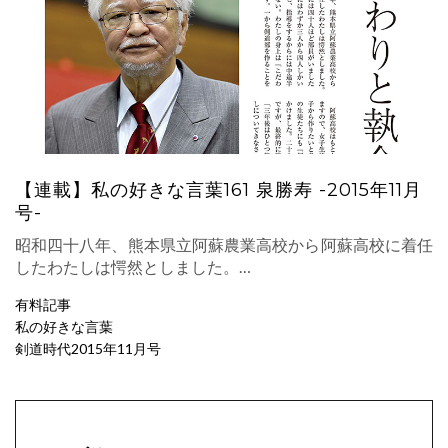
【連載】私の好きな言葉161 泉勝寿 -2015年11月
号-
昭和四十八年、熊本県立阿蘇農業高校から阿蘇高校に着任
したわたしは愕然としました。…
有料記事
私の好きな言葉
剣道時代2015年11月号