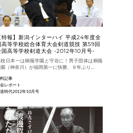
【特報】新潟インターハイ 平成24年度全
国高等学校総合体育大会剣道競技 第59回
全国高等学校剣道大会 -2012年10月号-
高校日本一は桐蔭学園と守谷に！男子団体は桐蔭
学園（神奈川）が福岡第一に快勝、９年ぶり…
料記事
会レポート
道時代2012年10月号