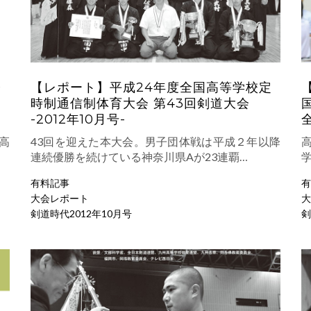
今
【レポート】平成24年度全国高等学校定
時制通信制体育大会 第43回剣道大会
-2012年10月号-
高
43回を迎えた本大会。男子団体戦は平成２年以降
連続優勝を続けている神奈川県Aが23連覇…
有料記事
有
大会レポート
大
剣道時代2012年10月号
剣