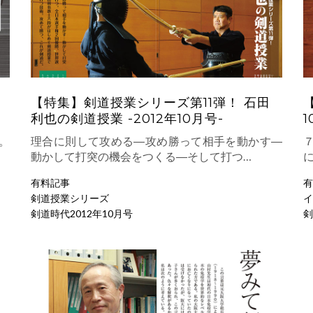
【特集】剣道授業シリーズ第11弾！ 石田
利也の剣道授業 -2012年10月号-
1
。
理合に則して攻める―攻め勝って相手を動かす―
動かして打突の機会をつくる―そして打つ…
有料記事
有
剣道授業シリーズ
イ
剣道時代2012年10月号
剣