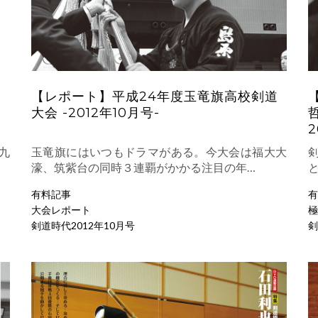
【レポート】平成24年度玉竜旗高校剣道
大会 -2012年10月号-
2
九
玉竜旗にはいつもドラマがある。今大会は福大大
濠、筑紫台の同時３連覇がかかる注目の年…
有料記事
有
大会レポート
極
剣道時代2012年10月号
剣