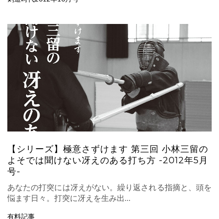
【シリーズ】極意さずけます 第三回 小林三留の
よそでは聞けない冴えのある打ち方 -2012年5月
号-
あなたの打突には冴えがない。繰り返される指摘と、頭を
悩ます日々。打突に冴えを生み出…
有料記事