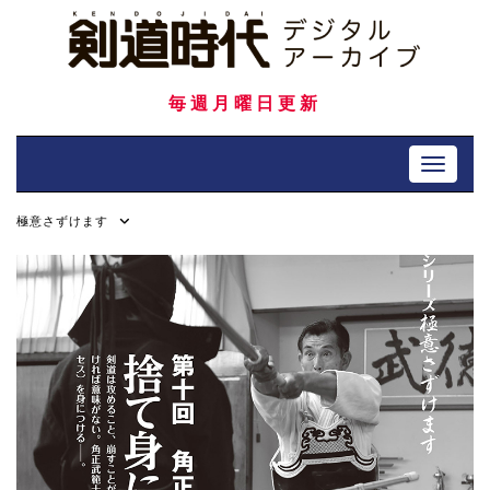
Skip
to
content
毎週月曜日更新
Toggle 
極意さずけます