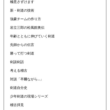
極意さずけます
新・剣道の技術
強豪チームの作り方
岩立三郎の松風館奥伝
年齢とともに伸びていく剣道
先師からの伝言
勝って打つ剣道
剣談剣話
考える稽古
対談「卒爾ながら…」
剣道自分史
少年剣道の現場シリーズ
稽古拝見