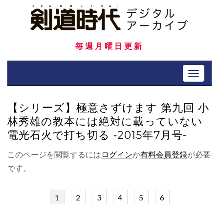
Skip
to
content
毎週月曜日更新
Toggle 
【シリーズ】極意さずけます 第九回 小
林秀雄の教本には絶対に載っていない
電光石火で打ち切る ‐2015年7月号-
このページを閲覧するには
ログイン
か
有料会員登録
が必要
です。
1
2
3
4
5
6