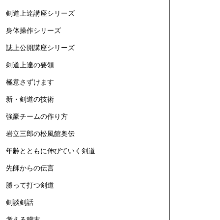
剣道上達講座シリーズ
身体操作シリーズ
誌上公開講座シリーズ
剣道上達の要領
極意さずけます
新・剣道の技術
強豪チームの作り方
岩立三郎の松風館奥伝
年齢とともに伸びていく剣道
先師からの伝言
勝って打つ剣道
剣談剣話
考える稽古