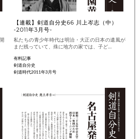
【連載】剣道自分史66 川上岑志（中）
-2011年3月号-
開
私たちの青少年時代は明治・大正の日本の遺風が
まだ残っていて、殊に地方の家では、子ど…
有料記事
剣道自分史
剣道時代2011年3月号