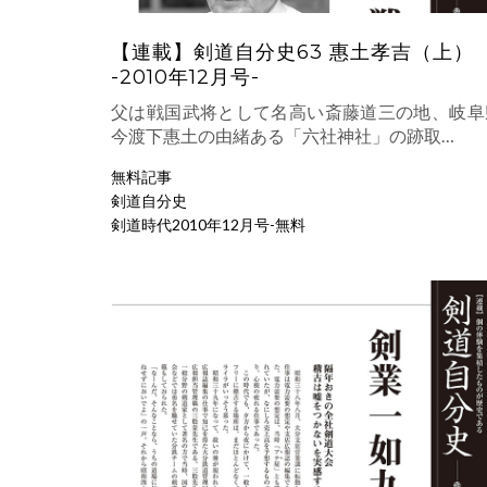
【連載】剣道自分史63 惠土孝吉（上）
-2010年12月号-
父は戦国武将として名高い斎藤道三の地、岐阜
今渡下惠土の由緒ある「六社神社」の跡取…
無料記事
剣道自分史
剣道時代2010年12月号-無料