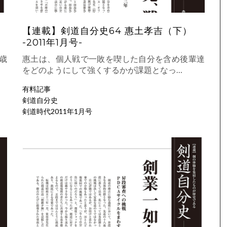
【連載】剣道自分史64 惠土孝吉（下）
-2011年1月号-
歳
惠土は、個人戦で一敗を喫した自分を含め後輩達
をどのようにして強くするかが課題となっ…
有料記事
剣道自分史
剣道時代2011年1月号