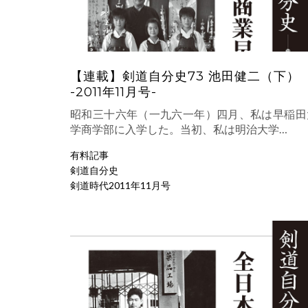
【連載】剣道自分史73 池田健二（下）
-2011年11月号-
昭和三十六年（一九六一年）四月、私は早稲田
学商学部に入学した。当初、私は明治大学…
有料記事
剣道自分史
剣道時代2011年11月号