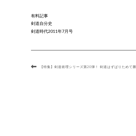
有料記事
剣道自分史
剣道時代2011年7月号
【特集】剣道術理シリーズ第20弾！ 剣道はずばりためて勝つ 