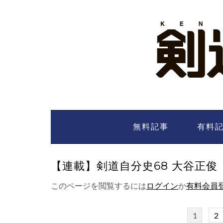
Skip
to
content
無料記事
有料
【連載】剣道自分史68 大谷正俊（下
このページを閲覧するには
ログイン
か
有料会員
1
2