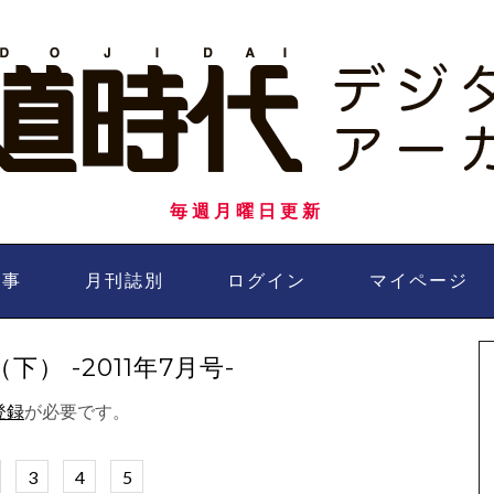
毎週月曜日更新
記事
月刊誌別
ログイン
マイページ
） -2011年7月号-
登録
が必要です。
3
4
5