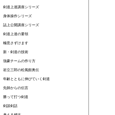
剣道上達講座シリーズ
身体操作シリーズ
誌上公開講座シリーズ
剣道上達の要領
極意さずけます
新・剣道の技術
強豪チームの作り方
岩立三郎の松風館奥伝
年齢とともに伸びていく剣道
先師からの伝言
勝って打つ剣道
剣談剣話
考える稽古