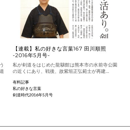
回
【連載】私の好きな言葉167 田川順照
-2016年5月号-
う
私が剣道をはじめた龍驤館は熊本市の水前寺公園
道
の近くにあり、戦後、故紫垣正弘範士が再建…
有料記事
私の好きな言葉
剣道時代2016年5月号