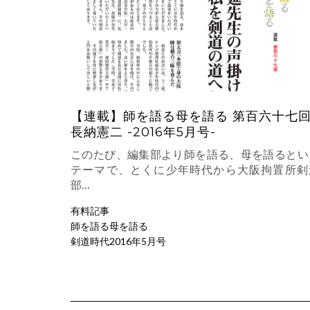
【連載】師を語る母を語る 第百六十七
長納憲二 -2016年5月号-
このたび、編集部より師を語る、母を語るとい
テーマで、とくに少年時代から大阪拘置所剣
部…
有料記事
師を語る母を語る
剣道時代2016年5月号