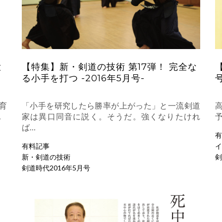
大
【特集】新・剣道の技術 第17弾！ 完全な
剣
る小手を打つ -2016年5月号-
号
育
「小手を研究したら勝率が上がった」と一流剣道
…
家は異口同音に説く。そうだ。強くなりたけれ
ば…
有
有料記事
イ
新・剣道の技術
剣
剣道時代2016年5月号