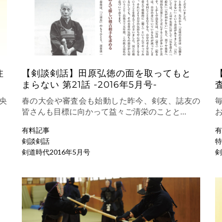
注
【剣談剣話】田原弘徳の面を取ってもと
まらない 第21話 -2016年5月号-
査
央
春の大会や審査会も始動した昨今、剣友、誌友の
皆さんも目標に向かって益々ご清栄のことと…
有料記事
有
剣談剣話
特
剣道時代2016年5月号
剣