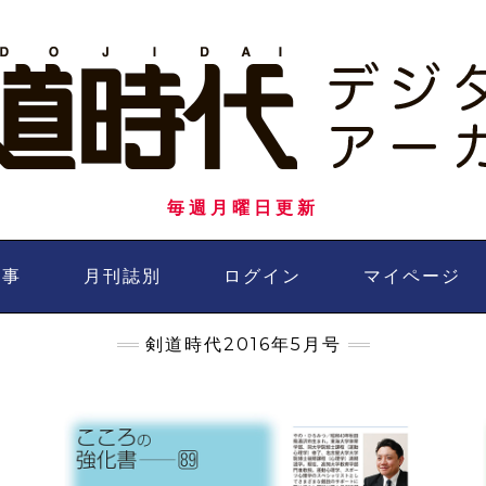
毎週月曜日更新
記事
月刊誌別
ログイン
マイページ
剣道時代2016年5月号