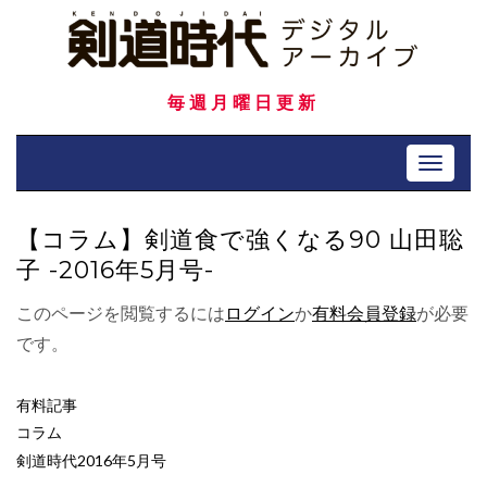
Skip
to
content
毎週月曜日更新
Toggle 
【コラム】剣道食で強くなる90 山田聡
子 -2016年5月号-
このページを閲覧するには
ログイン
か
有料会員登録
が必要
です。
有料記事
コラム
剣道時代2016年5月号