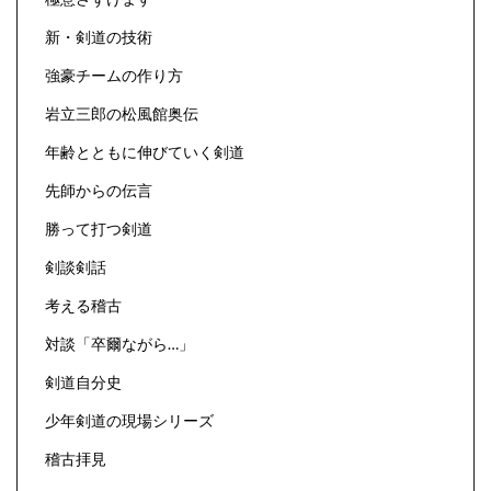
新・剣道の技術
強豪チームの作り方
岩立三郎の松風館奥伝
年齢とともに伸びていく剣道
先師からの伝言
勝って打つ剣道
剣談剣話
考える稽古
対談「卒爾ながら…」
剣道自分史
少年剣道の現場シリーズ
稽古拝見