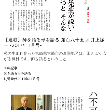
【連載】師を語る母を語る 第百八十五回 井上誠
一 -2017年11月号-
私の生まれ育った宮崎県宮崎市の倉岡地区は、田んぼが広
がる農村です。師を語るということ…
有料記事
師を語る母を語る
剣道時代2017年11月号