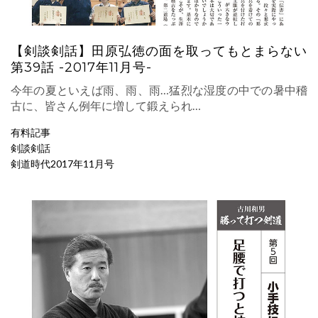
【剣談剣話】田原弘徳の面を取ってもとまらない
第39話 -2017年11月号-
今年の夏といえば雨、雨、雨…猛烈な湿度の中での暑中稽
古に、皆さん例年に増して鍛えられ…
有料記事
剣談剣話
剣道時代2017年11月号