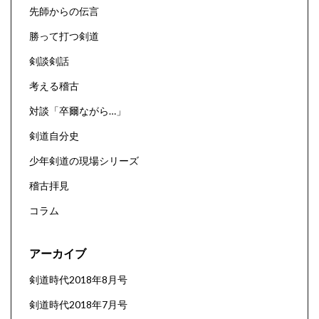
先師からの伝言
勝って打つ剣道
剣談剣話
考える稽古
対談「卒爾ながら…」
剣道自分史
少年剣道の現場シリーズ
稽古拝見
コラム
アーカイブ
剣道時代2018年8月号
剣道時代2018年7月号