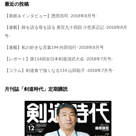
最近の投稿
【表紙＆インタビュー】恩田浩司 -2018年8月号-
【連載】師を語る母を語る 第百九十四回 小笠原正記 -2018年8月
号-
【連載】私の好きな言葉194 向田信行 -2018年8月号
【レポート】第114回全日本剣道演武大会 -2018年7月号-
【コラム】剣道食で強くなる114 山田聡子 -2018年7月号-
月刊誌「剣道時代」定期購読