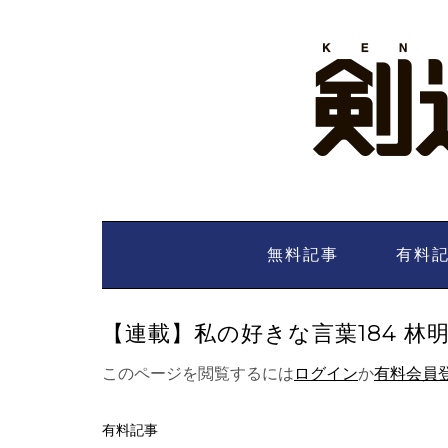
Skip
to
content
無料記事
有料
【連載】私の好きな言葉184 林明人 
このページを閲覧するには
ログイン
か
有料会員
有料記事