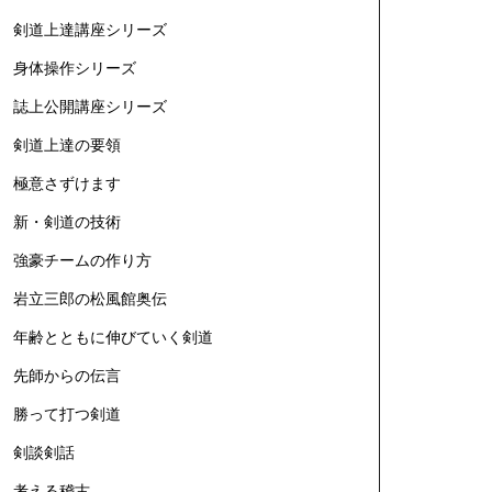
剣道上達講座シリーズ
身体操作シリーズ
誌上公開講座シリーズ
剣道上達の要領
極意さずけます
新・剣道の技術
強豪チームの作り方
岩立三郎の松風館奥伝
年齢とともに伸びていく剣道
先師からの伝言
勝って打つ剣道
剣談剣話
考える稽古