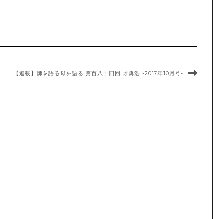
【連載】師を語る母を語る 第百八十四回 才典浩 -2017年10月号-