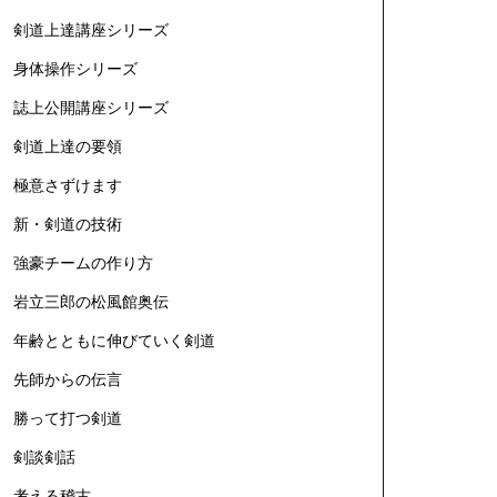
剣道上達講座シリーズ
身体操作シリーズ
誌上公開講座シリーズ
剣道上達の要領
極意さずけます
新・剣道の技術
強豪チームの作り方
岩立三郎の松風館奥伝
年齢とともに伸びていく剣道
先師からの伝言
勝って打つ剣道
剣談剣話
考える稽古