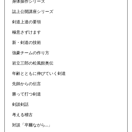
身体操作シリーズ
誌上公開講座シリーズ
剣道上達の要領
極意さずけます
新・剣道の技術
強豪チームの作り方
岩立三郎の松風館奥伝
年齢とともに伸びていく剣道
先師からの伝言
勝って打つ剣道
剣談剣話
考える稽古
対談「卒爾ながら…」