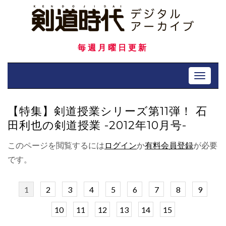
Skip
to
content
毎週月曜日更新
Toggle 
【特集】剣道授業シリーズ第11弾！ 石
田利也の剣道授業 -2012年10月号-
このページを閲覧するには
ログイン
か
有料会員登録
が必要
です。
1
2
3
4
5
6
7
8
9
10
11
12
13
14
15