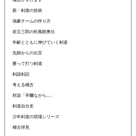
新・剣道の技術
強豪チームの作り方
岩立三郎の松風館奥伝
年齢とともに伸びていく剣道
先師からの伝言
勝って打つ剣道
剣談剣話
考える稽古
対談「卒爾ながら…」
剣道自分史
少年剣道の現場シリーズ
稽古拝見