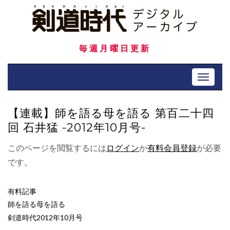
Skip
to
content
毎週月曜日更新
Toggle 
【連載】師を語る母を語る 第百二十四
回 石井猛 -2012年10月号-
このページを閲覧するには
ログイン
か
有料会員登録
が必要
です。
有料記事
師を語る母を語る
剣道時代2012年10月号