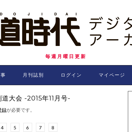
毎週月曜日更新
記事
月刊誌別
ログイン
マイページ
会 -2015年11月号-
登録
が必要です。
4
5
6
7
8