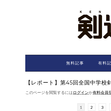
Skip
to
content
無料記事
有料
【レポート】第45回全国中学校剣道大
このページを閲覧するには
ログイン
か
有料会員
1
2
3