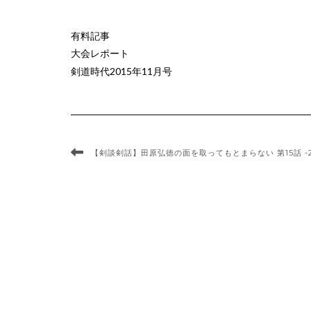
有料記事
大会レポート
剣道時代2015年11月号
【剣談剣話】田原弘徳の面を取ってもとまらない 第15話 -20