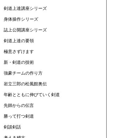
剣道上達講座シリーズ
身体操作シリーズ
誌上公開講座シリーズ
剣道上達の要領
極意さずけます
新・剣道の技術
強豪チームの作り方
岩立三郎の松風館奥伝
年齢とともに伸びていく剣道
先師からの伝言
勝って打つ剣道
剣談剣話
考える稽古