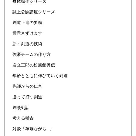
身体操作シリーズ
誌上公開講座シリーズ
剣道上達の要領
極意さずけます
新・剣道の技術
強豪チームの作り方
岩立三郎の松風館奥伝
年齢とともに伸びていく剣道
先師からの伝言
勝って打つ剣道
剣談剣話
考える稽古
対談「卒爾ながら…」