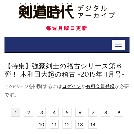
Skip
to
content
毎週月曜日更新
Toggle 
【特集】強豪剣士の稽古シリーズ第６
弾！ 木和田大起の稽古 -2015年11月号-
このページを閲覧するには
ログイン
か
有料会員登録
が必要
です。
1
2
3
4
5
6
7
8
9
10
11
12
13
14