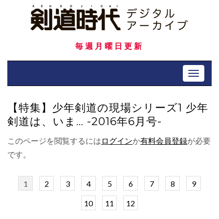
Skip
to
content
毎週月曜日更新
Toggle 
【特集】少年剣道の現場シリーズ1 少年
剣道は、いま… -2016年6月号-
このページを閲覧するには
ログイン
か
有料会員登録
が必要
です。
1
2
3
4
5
6
7
8
9
10
11
12