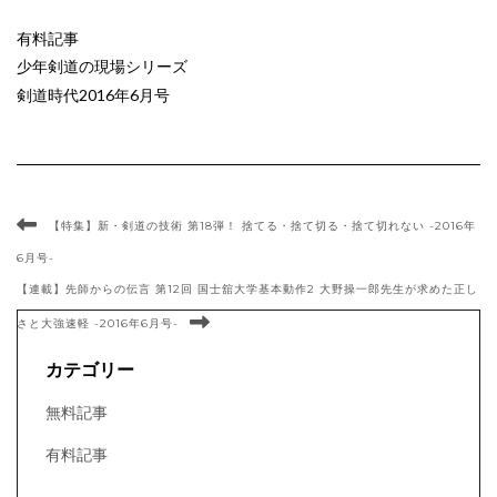
有料記事
少年剣道の現場シリーズ
剣道時代2016年6月号
【特集】新・剣道の技術 第18弾！ 捨てる・捨て切る・捨て切れない -2016年
6月号-
【連載】先師からの伝言 第12回 国士舘大学基本動作2 大野操一郎先生が求めた正し
さと大強速軽 -2016年6月号-
カテゴリー
無料記事
有料記事