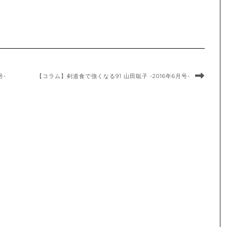
号-
【コラム】剣道食で強くなる91 山田聡子 -2016年6月号-