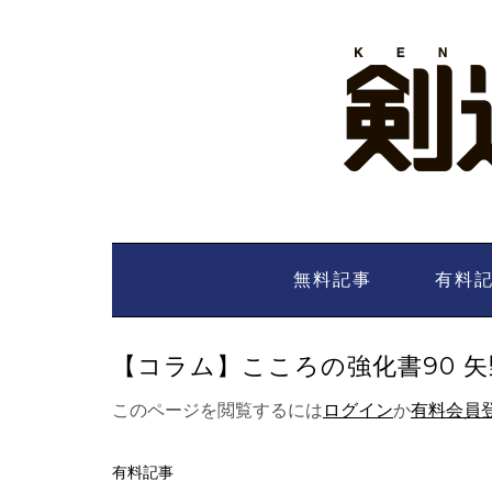
Skip
to
content
無料記事
有料
【コラム】こころの強化書90 矢野宏
このページを閲覧するには
ログイン
か
有料会員
有料記事