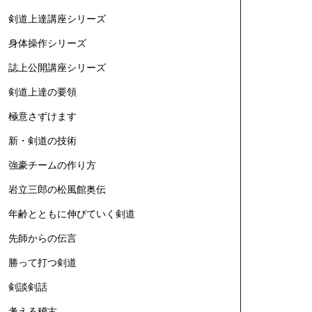
剣道上達講座シリーズ
身体操作シリーズ
誌上公開講座シリーズ
剣道上達の要領
極意さずけます
新・剣道の技術
強豪チームの作り方
岩立三郎の松風館奥伝
年齢とともに伸びていく剣道
先師からの伝言
勝って打つ剣道
剣談剣話
考える稽古