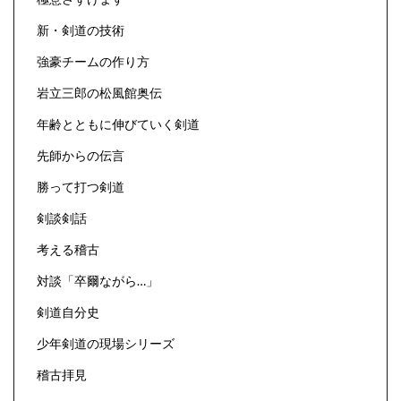
新・剣道の技術
強豪チームの作り方
岩立三郎の松風館奥伝
年齢とともに伸びていく剣道
先師からの伝言
勝って打つ剣道
剣談剣話
考える稽古
対談「卒爾ながら…」
剣道自分史
少年剣道の現場シリーズ
稽古拝見