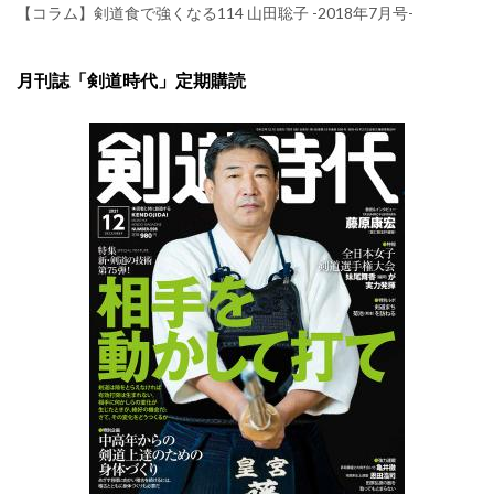
【コラム】剣道食で強くなる114 山田聡子 -2018年7月号-
月刊誌「剣道時代」定期購読