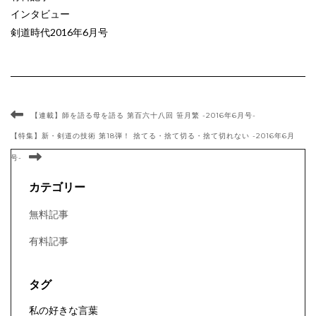
インタビュー
剣道時代2016年6月号
【連載】師を語る母を語る 第百六十八回 笹月繁 -2016年6月号-
【特集】新・剣道の技術 第18弾！ 捨てる・捨て切る・捨て切れない -2016年6月
号-
カテゴリー
無料記事
有料記事
タグ
私の好きな言葉