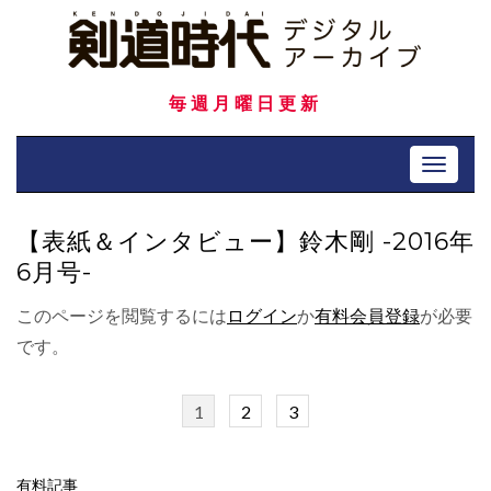
Skip
to
content
毎週月曜日更新
Toggle 
【表紙＆インタビュー】鈴木剛 -2016年
6月号-
このページを閲覧するには
ログイン
か
有料会員登録
が必要
です。
1
2
3
有料記事