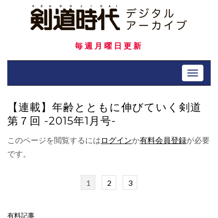
Skip
to
content
毎週月曜日更新
Toggle 
【連載】年齢とともに伸びていく剣道
第７回 -2015年1月号-
このページを閲覧するには
ログイン
か
有料会員登録
が必要
です。
1
2
3
有料記事