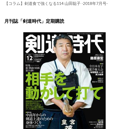
【コラム】剣道食で強くなる114 山田聡子 -2018年7月号-
月刊誌「剣道時代」定期購読