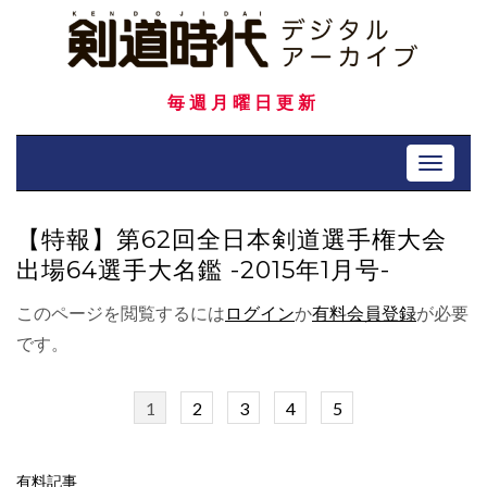
Skip
to
content
毎週月曜日更新
Toggle 
【特報】第62回全日本剣道選手権大会
出場64選手大名鑑 -2015年1月号-
このページを閲覧するには
ログイン
か
有料会員登録
が必要
です。
1
2
3
4
5
有料記事