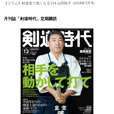
【コラム】剣道食で強くなる114 山田聡子 -2018年7月号-
月刊誌「剣道時代」定期購読