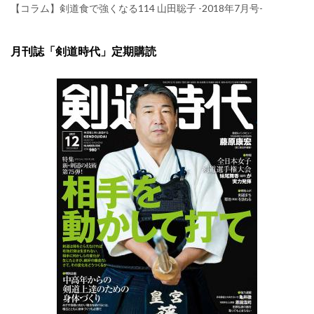
【コラム】剣道食で強くなる114 山田聡子 -2018年7月号-
月刊誌「剣道時代」定期購読