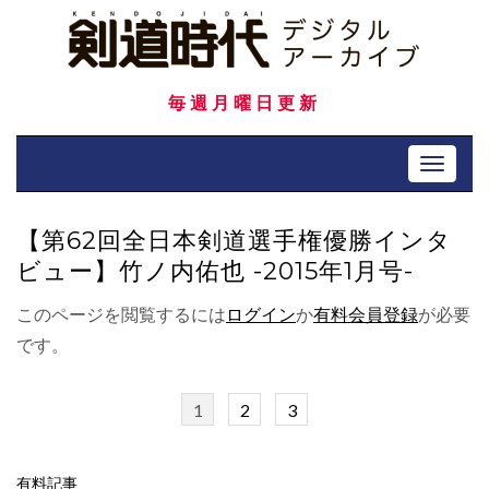
Skip
to
content
毎週月曜日更新
Toggle 
【第62回全日本剣道選手権優勝インタ
ビュー】竹ノ内佑也 -2015年1月号-
このページを閲覧するには
ログイン
か
有料会員登録
が必要
です。
1
2
3
有料記事