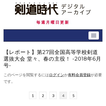
Skip
to
content
毎週月曜日更新
Toggle 
【レポート】第27回全国高等学校剣道
選抜大会 堂々、春の主役！ -2018年6月
号-
このページを閲覧するには
ログイン
か
有料会員登録
が必要
です。
1
2
3
4
5