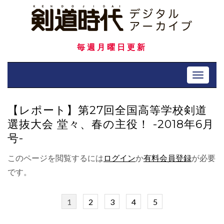
Skip
to
content
毎週月曜日更新
Toggle 
【レポート】第27回全国高等学校剣道
選抜大会 堂々、春の主役！ -2018年6月
号-
このページを閲覧するには
ログイン
か
有料会員登録
が必要
です。
1
2
3
4
5