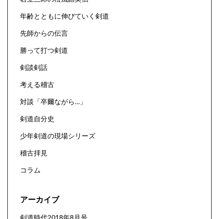
年齢とともに伸びていく剣道
先師からの伝言
勝って打つ剣道
剣談剣話
考える稽古
対談「卒爾ながら…」
剣道自分史
少年剣道の現場シリーズ
稽古拝見
コラム
アーカイブ
剣道時代2018年8月号