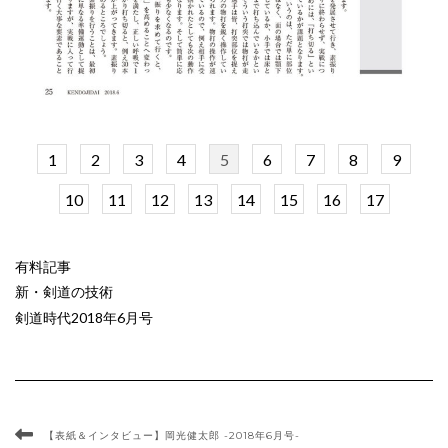
1
2
3
4
5
6
7
8
9
10
11
12
13
14
15
16
17
有料記事
新・剣道の技術
剣道時代2018年6月号
【表紙＆インタビュー】岡光健太郎 -2018年6月号-