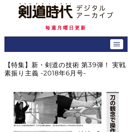
Skip
to
content
毎週月曜日更新
Toggle 
【特集】新・剣道の技術 第39弾！ 実戦
素振り主義 -2018年6月号-