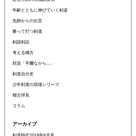
年齢とともに伸びていく剣道
先師からの伝言
勝って打つ剣道
剣談剣話
考える稽古
対談「卒爾ながら…」
剣道自分史
少年剣道の現場シリーズ
稽古拝見
コラム
アーカイブ
剣道時代2018年8月号