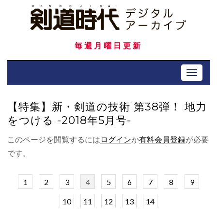
Skip
to
content
毎週月曜日更新
Toggle 
【特集】新・剣道の技術 第38弾！ 地力
をつける -2018年5月号-
このページを閲覧するには
ログイン
か
有料会員登録
が必要
です。
1
2
3
4
5
6
7
8
9
10
11
12
13
14