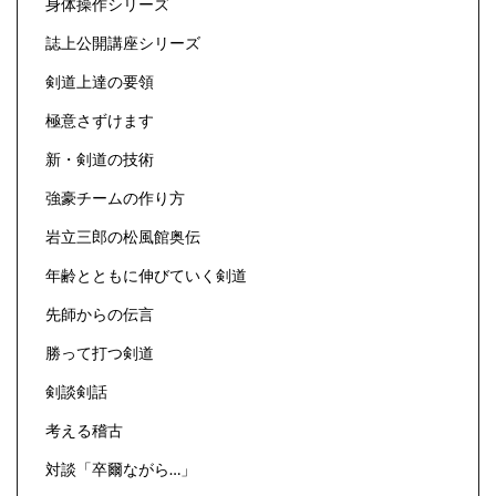
身体操作シリーズ
誌上公開講座シリーズ
剣道上達の要領
極意さずけます
新・剣道の技術
強豪チームの作り方
岩立三郎の松風館奥伝
年齢とともに伸びていく剣道
先師からの伝言
勝って打つ剣道
剣談剣話
考える稽古
対談「卒爾ながら…」