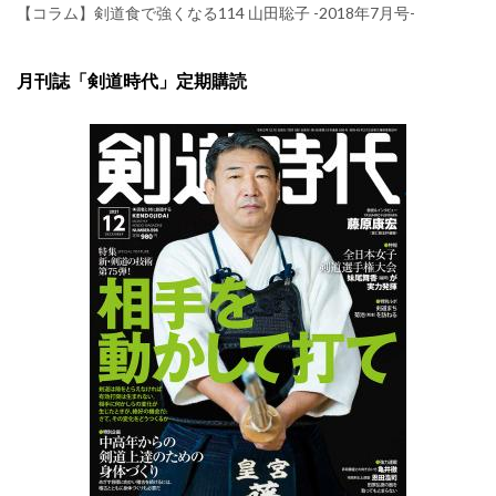
【コラム】剣道食で強くなる114 山田聡子 -2018年7月号-
月刊誌「剣道時代」定期購読