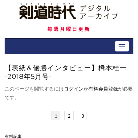
Skip
to
content
毎週月曜日更新
Toggle 
【表紙＆優勝インタビュー】橋本桂一
-2018年5月号-
このページを閲覧するには
ログイン
か
有料会員登録
が必要
です。
1
2
3
有料記事