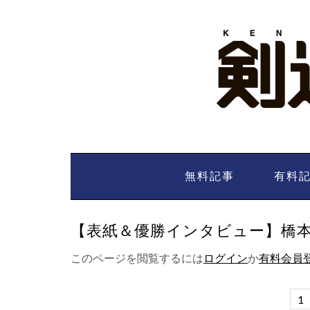
Skip
to
content
無料記事
有料
【表紙＆優勝インタビュー】橋本桂一
このページを閲覧するには
ログイン
か
有料会員
1