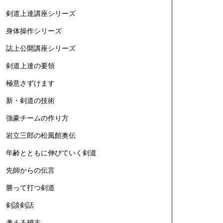
剣道上達講座シリーズ
身体操作シリーズ
誌上公開講座シリーズ
剣道上達の要領
極意さずけます
新・剣道の技術
強豪チームの作り方
岩立三郎の松風館奥伝
年齢とともに伸びていく剣道
先師からの伝言
勝って打つ剣道
剣談剣話
考える稽古