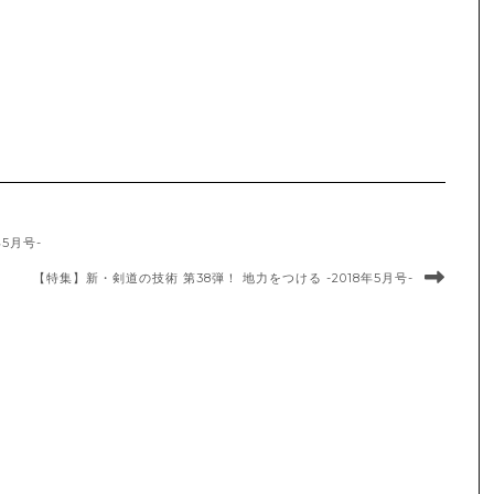
5月号-
【特集】新・剣道の技術 第38弾！ 地力をつける -2018年5月号-