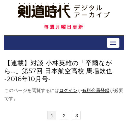
Skip
to
content
毎週月曜日更新
Toggle 
【連載】対談 小林英雄の「卒爾なが
ら…」第57回 日本航空高校 馬場欽也
-2016年10月号-
このページを閲覧するには
ログイン
か
有料会員登録
が必要
です。
1
2
3