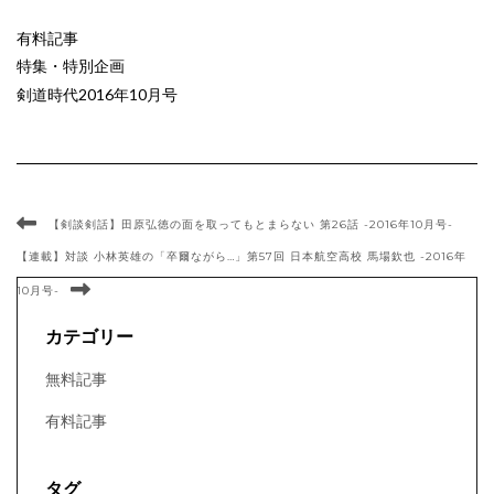
有料記事
特集・特別企画
剣道時代2016年10月号
【剣談剣話】田原弘徳の面を取ってもとまらない 第26話 -2016年10月号-
【連載】対談 小林英雄の「卒爾ながら…」第57回 日本航空高校 馬場欽也 -2016年
10月号-
カテゴリー
無料記事
有料記事
タグ