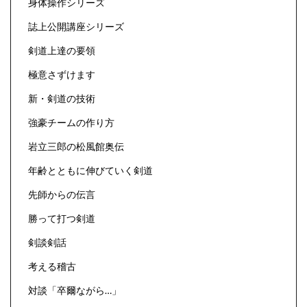
身体操作シリーズ
誌上公開講座シリーズ
剣道上達の要領
極意さずけます
新・剣道の技術
強豪チームの作り方
岩立三郎の松風館奥伝
年齢とともに伸びていく剣道
先師からの伝言
勝って打つ剣道
剣談剣話
考える稽古
対談「卒爾ながら…」