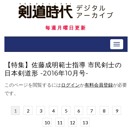
Skip
to
content
毎週月曜日更新
Toggle 
【特集】佐藤成明範士指導 市民剣士の
日本剣道形 -2016年10月号-
このページを閲覧するには
ログイン
か
有料会員登録
が必要
です。
1
2
3
4
5
6
7
8
9
10
11
12
13