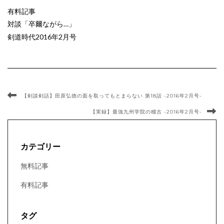
有料記事
対談「卒爾ながら…」
剣道時代2016年2月号
【剣談剣話】田原弘徳の面を取ってもとまらない 第18話 -2016年2月号-
【実録】最強九州学院の稽古 -2016年2月号-
カテゴリー
無料記事
有料記事
タグ