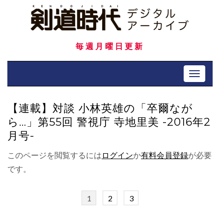
Skip
to
content
毎週月曜日更新
Toggle 
【連載】対談 小林英雄の「卒爾なが
ら…」第55回 警視庁 寺地里美 -2016年2
月号-
このページを閲覧するには
ログイン
か
有料会員登録
が必要
です。
1
2
3