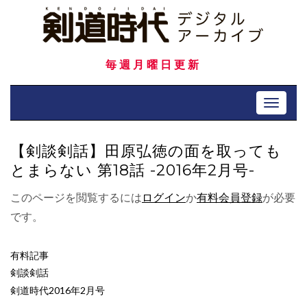
Skip
to
content
毎週月曜日更新
Toggle 
【剣談剣話】田原弘徳の面を取っても
とまらない 第18話 -2016年2月号-
このページを閲覧するには
ログイン
か
有料会員登録
が必要
です。
有料記事
剣談剣話
剣道時代2016年2月号