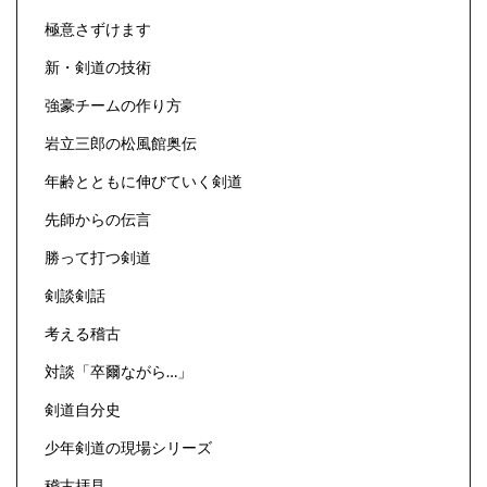
極意さずけます
新・剣道の技術
強豪チームの作り方
岩立三郎の松風館奥伝
年齢とともに伸びていく剣道
先師からの伝言
勝って打つ剣道
剣談剣話
考える稽古
対談「卒爾ながら…」
剣道自分史
少年剣道の現場シリーズ
稽古拝見