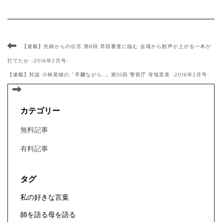
【連載】先師からの伝言 第8回 昇段審査に臨む 会場から歓声が上がる一本が
打てたか -2016年2月号-
【連載】対談 小林英雄の「卒爾ながら…」第55回 警視庁 寺地里美 -2016年2月号-
カテゴリー
無料記事
有料記事
タグ
私の好きな言葉
師を語る母を語る