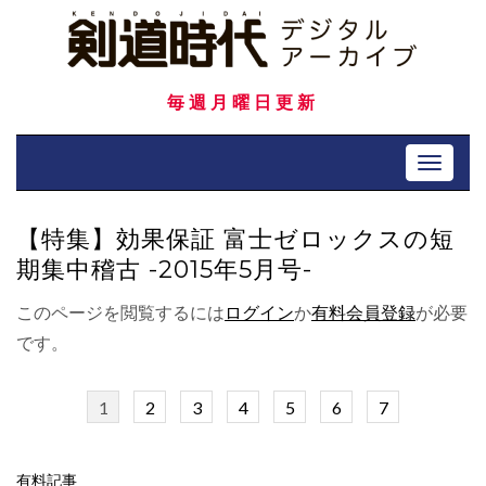
Skip
to
content
毎週月曜日更新
Toggle 
【特集】効果保証 富士ゼロックスの短
期集中稽古 -2015年5月号-
このページを閲覧するには
ログイン
か
有料会員登録
が必要
です。
1
2
3
4
5
6
7
有料記事