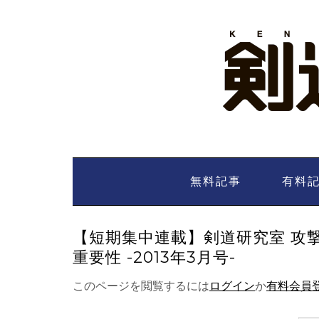
Skip
to
content
無料記事
有料
【短期集中連載】剣道研究室 攻
重要性 -2013年3月号-
このページを閲覧するには
ログイン
か
有料会員