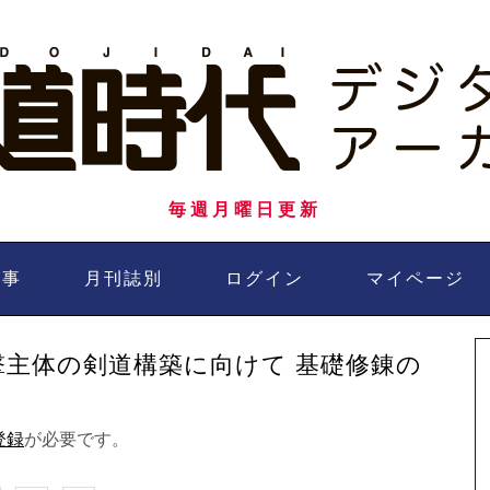
毎週月曜日更新
記事
月刊誌別
ログイン
マイページ
撃主体の剣道構築に向けて 基礎修錬の
登録
が必要です。