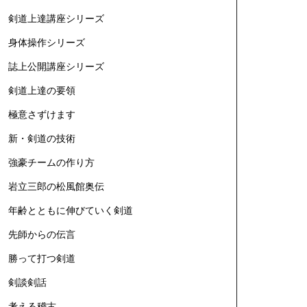
剣道上達講座シリーズ
身体操作シリーズ
誌上公開講座シリーズ
剣道上達の要領
極意さずけます
新・剣道の技術
強豪チームの作り方
岩立三郎の松風館奥伝
年齢とともに伸びていく剣道
先師からの伝言
勝って打つ剣道
剣談剣話
考える稽古