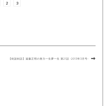
2
3
【剣談剣話】遠藤正明の努力一生夢一生 第21話 -2013年3月号-