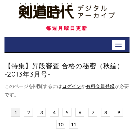
Skip
to
content
毎週月曜日更新
Toggle 
【特集】昇段審査 合格の秘密（秋編）
-2013年3月号-
このページを閲覧するには
ログイン
か
有料会員登録
が必要
です。
1
2
3
4
5
6
7
8
9
10
11