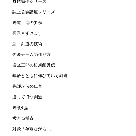
身体操作シリーズ
誌上公開講座シリーズ
剣道上達の要領
極意さずけます
新・剣道の技術
強豪チームの作り方
岩立三郎の松風館奥伝
年齢とともに伸びていく剣道
先師からの伝言
勝って打つ剣道
剣談剣話
考える稽古
対談「卒爾ながら…」