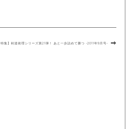
【特集】剣道術理シリーズ第21弾！ あと一歩詰めて勝つ -2011年9月号-