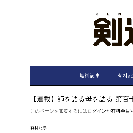
Skip
to
content
無料記事
有料
【連載】師を語る母を語る 第百十一
このページを閲覧するには
ログイン
か
有料会員
有料記事