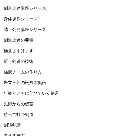
剣道上達講座シリーズ
身体操作シリーズ
誌上公開講座シリーズ
剣道上達の要領
極意さずけます
新・剣道の技術
強豪チームの作り方
岩立三郎の松風館奥伝
年齢とともに伸びていく剣道
先師からの伝言
勝って打つ剣道
剣談剣話
考える稽古