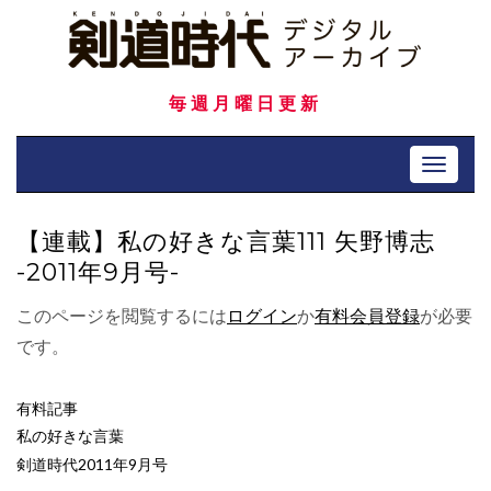
Skip
to
content
毎週月曜日更新
Toggle 
【連載】私の好きな言葉111 矢野博志
-2011年9月号-
このページを閲覧するには
ログイン
か
有料会員登録
が必要
です。
有料記事
私の好きな言葉
剣道時代2011年9月号