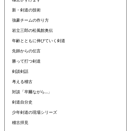
新・剣道の技術
強豪チームの作り方
岩立三郎の松風館奥伝
年齢とともに伸びていく剣道
先師からの伝言
勝って打つ剣道
剣談剣話
考える稽古
対談「卒爾ながら…」
剣道自分史
少年剣道の現場シリーズ
稽古拝見