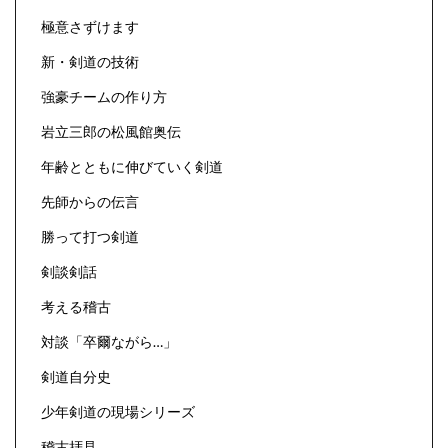
極意さずけます
新・剣道の技術
強豪チームの作り方
岩立三郎の松風館奥伝
年齢とともに伸びていく剣道
先師からの伝言
勝って打つ剣道
剣談剣話
考える稽古
対談「卒爾ながら…」
剣道自分史
少年剣道の現場シリーズ
稽古拝見