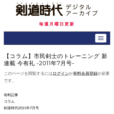
Skip
to
content
毎週月曜日更新
Toggle 
【コラム】市民剣士のトレーニング 新
連載 今有礼 -2011年7月号-
このページを閲覧するには
ログイン
か
有料会員登録
が必要
です。
有料記事
コラム
剣道時代2011年7月号