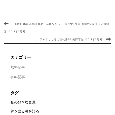
【連載】対談 小林英雄の「卒爾ながら…」第32回 東京消防庁装備部長 小室憲
彦 -2011年7月号-
【コラム】こころの強化書36 矢野宏光 -2011年7月号-
カテゴリー
無料記事
有料記事
タグ
私の好きな言葉
師を語る母を語る