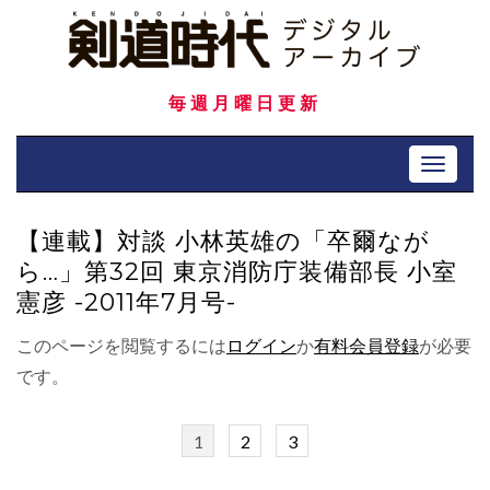
Skip
to
content
毎週月曜日更新
Toggle 
【連載】対談 小林英雄の「卒爾なが
ら…」第32回 東京消防庁装備部長 小室
憲彦 -2011年7月号-
このページを閲覧するには
ログイン
か
有料会員登録
が必要
です。
1
2
3