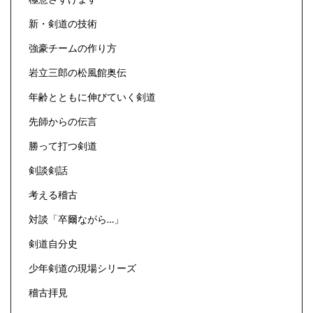
新・剣道の技術
強豪チームの作り方
岩立三郎の松風館奥伝
年齢とともに伸びていく剣道
先師からの伝言
勝って打つ剣道
剣談剣話
考える稽古
対談「卒爾ながら…」
剣道自分史
少年剣道の現場シリーズ
稽古拝見