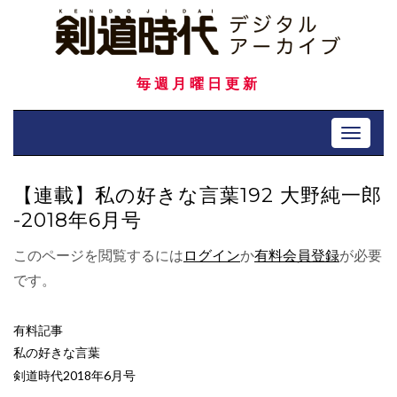
Skip
to
content
毎週月曜日更新
Toggle 
【連載】私の好きな言葉192 大野純一郎
-2018年6月号
このページを閲覧するには
ログイン
か
有料会員登録
が必要
です。
有料記事
私の好きな言葉
剣道時代2018年6月号