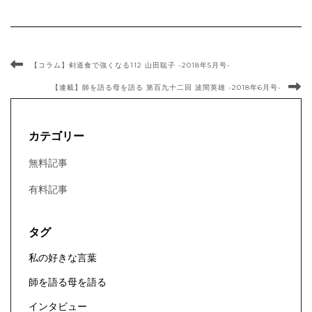
【コラム】剣道食で強くなる112 山田聡子 -2018年5月号-
【連載】師を語る母を語る 第百九十二回 波間英雄 -2018年6月号-
カテゴリー
無料記事
有料記事
タグ
私の好きな言葉
師を語る母を語る
インタビュー