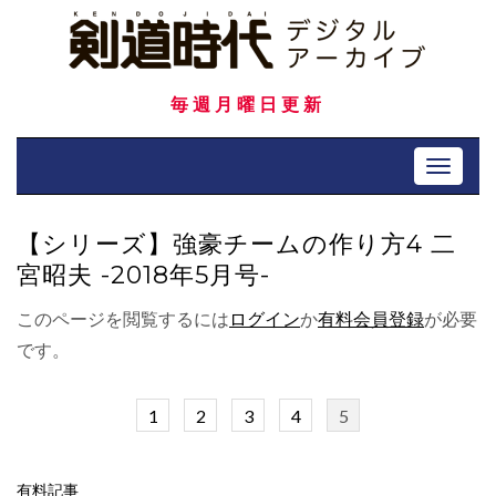
Skip
to
content
毎週月曜日更新
Toggle 
【シリーズ】強豪チームの作り方4 二
宮昭夫 -2018年5月号-
このページを閲覧するには
ログイン
か
有料会員登録
が必要
です。
1
2
3
4
5
有料記事