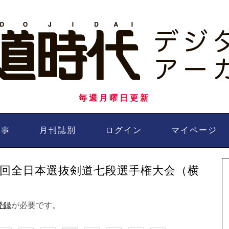
毎週月曜日更新
記事
月刊誌別
ログイン
マイページ
5回全日本選抜剣道七段選手権大会（横
登録
が必要です。