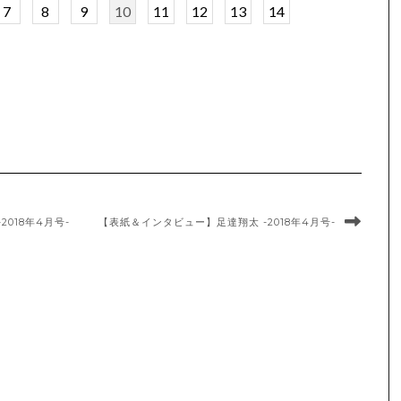
7
8
9
10
11
12
13
14
018年4月号-
【表紙＆インタビュー】足達翔太 -2018年4月号-