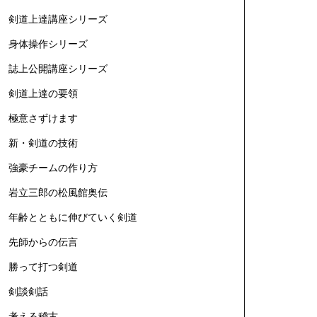
剣道上達講座シリーズ
身体操作シリーズ
誌上公開講座シリーズ
剣道上達の要領
極意さずけます
新・剣道の技術
強豪チームの作り方
岩立三郎の松風館奥伝
年齢とともに伸びていく剣道
先師からの伝言
勝って打つ剣道
剣談剣話
考える稽古