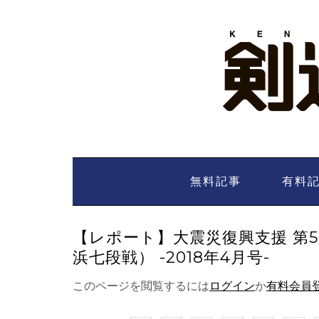
Skip
to
content
無料記事
有料
【レポート】大震災復興支援 第
浜七段戦） -2018年4月号-
このページを閲覧するには
ログイン
か
有料会員