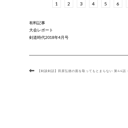
1
2
3
4
5
6
有料記事
大会レポート
剣道時代2018年4月号
【剣談剣話】田原弘徳の面を取ってもとまらない 第44話 -2