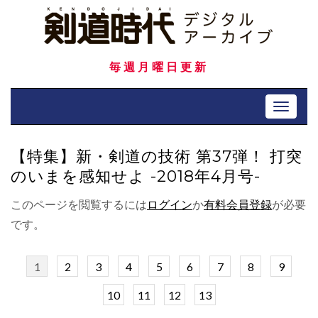
Skip
to
content
毎週月曜日更新
Toggle 
【特集】新・剣道の技術 第37弾！ 打突
のいまを感知せよ -2018年4月号-
このページを閲覧するには
ログイン
か
有料会員登録
が必要
です。
1
2
3
4
5
6
7
8
9
10
11
12
13