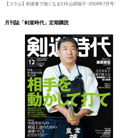
【コラム】剣道食で強くなる114 山田聡子 -2018年7月号-
月刊誌「剣道時代」定期購読