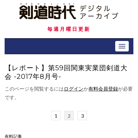
Skip
to
content
毎週月曜日更新
Toggle 
【レポート】第59回関東実業団剣道大
会 -2017年8月号-
このページを閲覧するには
ログイン
か
有料会員登録
が必要
です。
1
2
3
有料記事