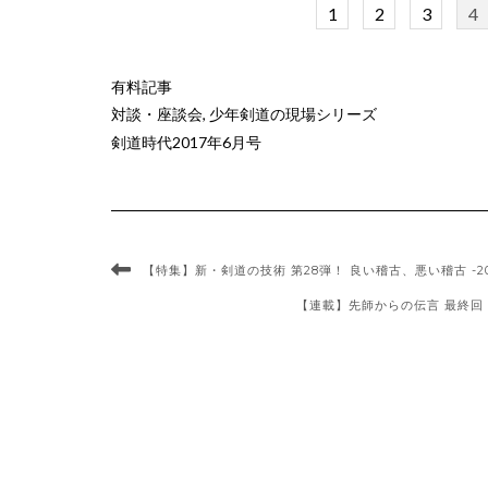
1
2
3
4
有料記事
対談・座談会
,
少年剣道の現場シリーズ
剣道時代2017年6月号
【特集】新・剣道の技術 第28弾！ 良い稽古、悪い稽古 -20
【連載】先師からの伝言 最終回 