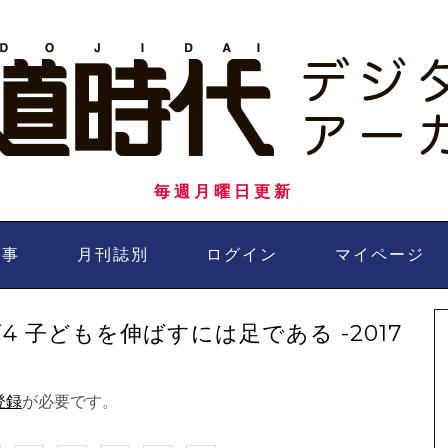
毎週月曜日更新
記事
月刊誌別
ログイン
マイページ
 子どもを伸ばすには足である -2017
登録
が必要です。