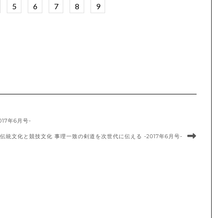
5
6
7
8
9
17年6月号-
伝統文化と競技文化 事理一致の剣道を次世代に伝える -2017年6月号-