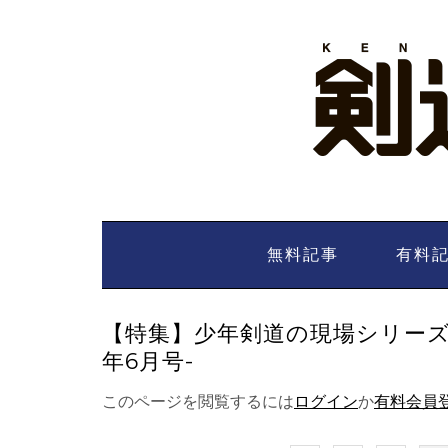
Skip
to
content
無料記事
有料
【特集】少年剣道の現場シリーズ4
年6月号-
このページを閲覧するには
ログイン
か
有料会員