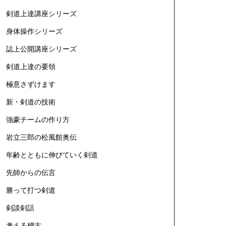
剣道上達講座シリーズ
身体操作シリーズ
誌上公開講座シリーズ
剣道上達の要領
極意さずけます
新・剣道の技術
強豪チームの作り方
岩立三郎の松風館奥伝
年齢とともに伸びていく剣道
先師からの伝言
勝って打つ剣道
剣談剣話
考える稽古