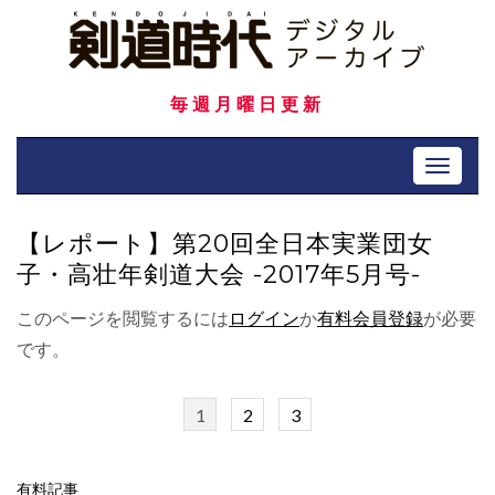
Skip
to
content
毎週月曜日更新
Toggle 
【レポート】第20回全日本実業団女
子・高壮年剣道大会 -2017年5月号-
このページを閲覧するには
ログイン
か
有料会員登録
が必要
です。
1
2
3
有料記事