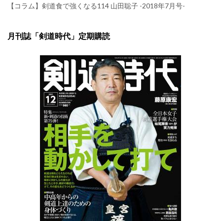
【コラム】剣道食で強くなる114 山田聡子 -2018年7月号-
月刊誌「剣道時代」定期購読