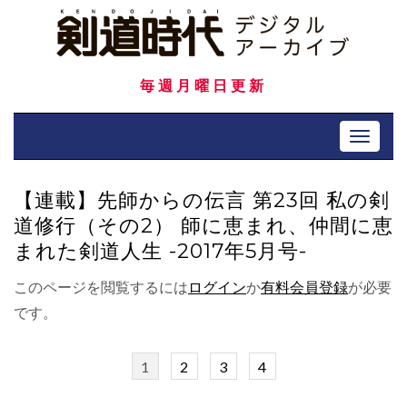
Skip
to
content
毎週月曜日更新
Toggle 
【連載】先師からの伝言 第23回 私の剣
道修行（その2） 師に恵まれ、仲間に恵
まれた剣道人生 -2017年5月号-
このページを閲覧するには
ログイン
か
有料会員登録
が必要
です。
1
2
3
4